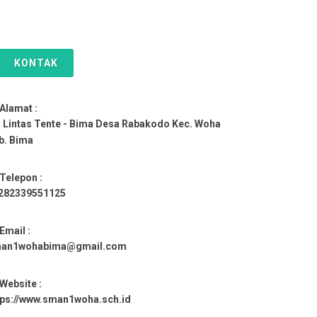
KONTAK
Alamat :
. Lintas Tente - Bima Desa Rabakodo Kec. Woha
b. Bima
Telepon :
282339551125
Email :
an1wohabima@gmail.com
Website :
tps://www.sman1woha.sch.id