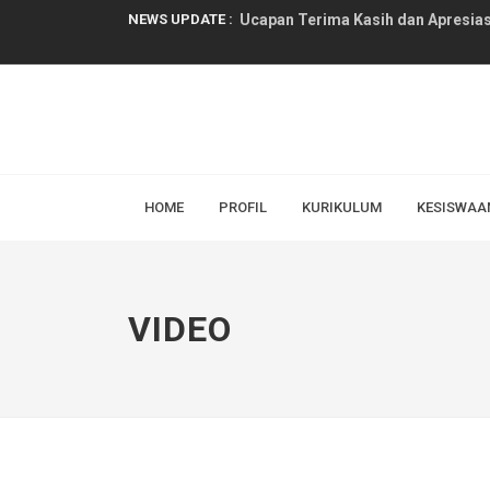
NEWS UPDATE :
Rapat Pembagian Tugas Guru dan 
Selamat Datang Peserta Didik Bar
Alhamdulillah, Website SMAN 1 Wo
Forum Orang Tua Murid Baru SMAN
Rapat Persiapan Masa Pengenalan
HOME
PROFIL
KURIKULUM
KESISWAA
Pawai Budaya dalam rangka menyam
Pembukaan Pendaftaran Jalur Domi
VIDEO
Sistem Penerimaan Murid Baru (SP
Gerakan Sekolah Peduli Inflasi Me
Ucapan Terima Kasih dan Apresias