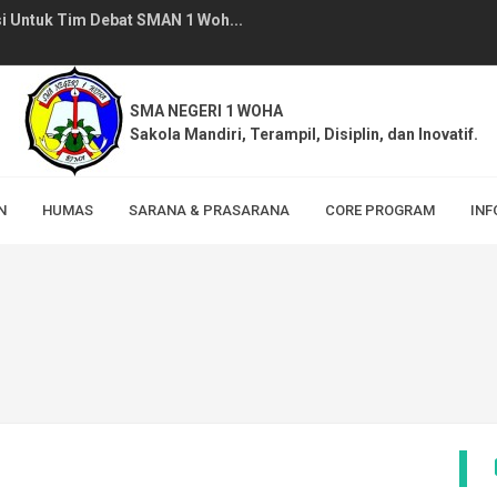
Pegawai SMAN 1 Woha Tahun Pe...
u SMAN 1 Woha, Pelaksanaan M...
ha berhasil memperoleh Serti...
SMA NEGERI 1 WOHA
Sakola Mandiri, Terampil, Disiplin, dan Inovatif.
 1 Woha Tahun Pelajaran 2026/...
 Lingkungan Sekolah (MPLS) RA...
N
HUMAS
SARANA & PRASARANA
CORE PROGRAM
INF
but Hari Jadi Bima ke-386 Ta...
sili SPMB Tahun Pelajaran 20...
MB) Jalur Prestasi SMAN 1 Wo...
lalui Program TAPSI (Tanam ...
i Untuk Tim Debat SMAN 1 Woh...