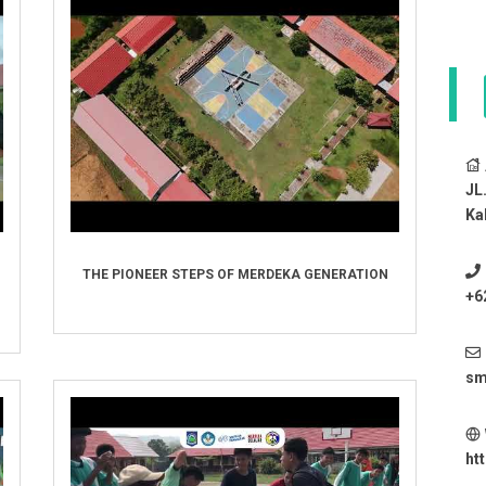
JL
Ka
THE PIONEER STEPS OF MERDEKA GENERATION
+6
sm
ht