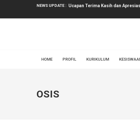
NEWS UPDATE :
Ucapan Terima Kasih dan Apresias
Rapat Pembagian Tugas Guru dan 
Selamat Datang Peserta Didik Bar
Alhamdulillah, Website SMAN 1 Wo
Forum Orang Tua Murid Baru SMAN
HOME
PROFIL
KURIKULUM
KESISWAA
Rapat Persiapan Masa Pengenalan
Pawai Budaya dalam rangka menyam
OSIS
Pembukaan Pendaftaran Jalur Domi
Sistem Penerimaan Murid Baru (SP
Gerakan Sekolah Peduli Inflasi Me