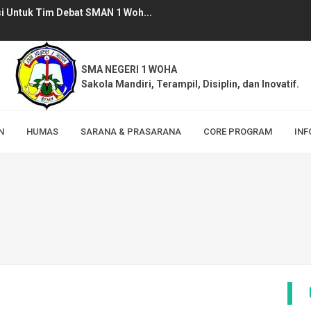
i Untuk Tim Debat SMAN 1 Woh...
Pegawai SMAN 1 Woha Tahun Pe...
u SMAN 1 Woha, Pelaksanaan M...
SMA NEGERI 1 WOHA
Sakola Mandiri, Terampil, Disiplin, dan Inovatif.
ha berhasil memperoleh Serti...
 1 Woha Tahun Pelajaran 2026/...
N
HUMAS
SARANA & PRASARANA
CORE PROGRAM
INF
 Lingkungan Sekolah (MPLS) RA...
but Hari Jadi Bima ke-386 Ta...
sili SPMB Tahun Pelajaran 20...
MB) Jalur Prestasi SMAN 1 Wo...
lalui Program TAPSI (Tanam ...