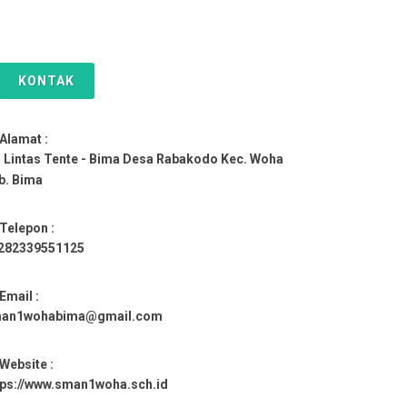
KONTAK
Alamat :
. Lintas Tente - Bima Desa Rabakodo Kec. Woha
b. Bima
Telepon :
282339551125
Email :
an1wohabima@gmail.com
Website :
tps://www.sman1woha.sch.id