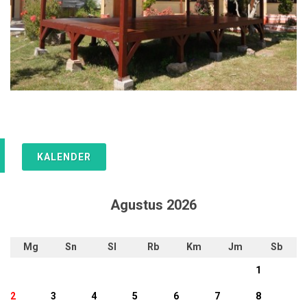
KALENDER
Agustus 2026
Mg
Sn
Sl
Rb
Km
Jm
Sb
1
2
3
4
5
6
7
8