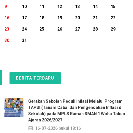
9
10
11
12
13
14
15
16
17
18
19
20
21
22
23
24
25
26
27
28
29
30
31
BERITA TERBARU
Gerakan Sekolah Peduli Inflasi Melalui Program
TAPSI (Tanam Cabai dan Pengendalian Inflasi di
Sekolah) pada MPLS Ramah SMAN 1 Woha Tahun
Ajaran 2026/2027.
16-07-2026 pukul 18:16