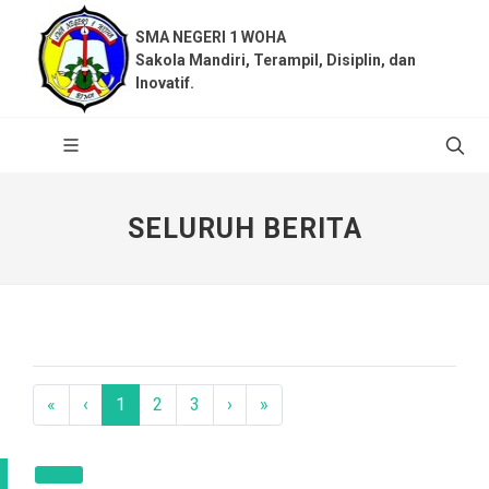
SMA NEGERI 1 WOHA
Sakola Mandiri, Terampil, Disiplin, dan
Inovatif.
SELURUH BERITA
«
‹
1
2
3
›
»