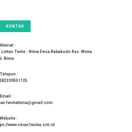
KONTAK
Alamat :
. Lintas Tente - Bima Desa Rabakodo Kec. Woha
b. Bima
Telepon :
282339551125
Email :
an1wohabima@gmail.com
Website :
tps://www.sman1woha.sch.id