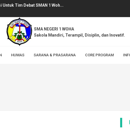
i Untuk Tim Debat SMAN 1 Woh...
Pegawai SMAN 1 Woha Tahun Pe...
u SMAN 1 Woha, Pelaksanaan M...
SMA NEGERI 1 WOHA
Sakola Mandiri, Terampil, Disiplin, dan Inovatif.
ha berhasil memperoleh Serti...
 1 Woha Tahun Pelajaran 2026/...
N
HUMAS
SARANA & PRASARANA
CORE PROGRAM
INF
 Lingkungan Sekolah (MPLS) RA...
but Hari Jadi Bima ke-386 Ta...
sili SPMB Tahun Pelajaran 20...
MB) Jalur Prestasi SMAN 1 Wo...
lalui Program TAPSI (Tanam ...