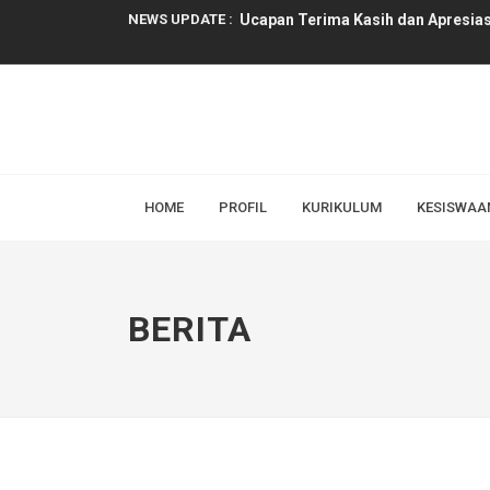
NEWS UPDATE :
Ucapan Terima Kasih dan Apresias
Rapat Pembagian Tugas Guru dan 
Selamat Datang Peserta Didik Bar
Alhamdulillah, Website SMAN 1 Wo
Forum Orang Tua Murid Baru SMAN
HOME
PROFIL
KURIKULUM
KESISWAA
Rapat Persiapan Masa Pengenalan
Pawai Budaya dalam rangka menyam
BERITA
Pembukaan Pendaftaran Jalur Domi
Sistem Penerimaan Murid Baru (SP
Gerakan Sekolah Peduli Inflasi Me